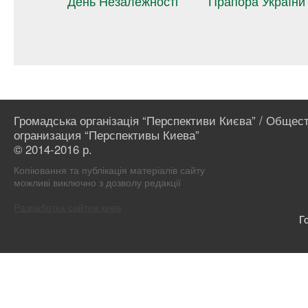
и Києва”
День Незалежності
Прапора України
ов
манович
Громадська організація “Перспективи Києва” / Общес
огранизация “Перспективы Киева”
© 2014-2016 р.
Копіювання та публікація матеріалів сайту
можливі виключно з дозволу редакції
Разработка сайтов киев
Г