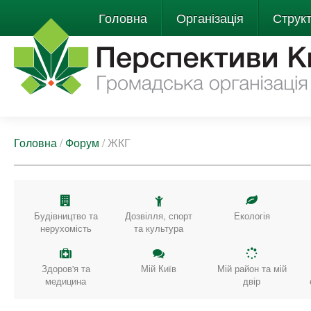
Головна
Організація
Струк
Головна
/
Форум
/
ЖКГ
Будівництво та
Дозвілля, спорт
Екологія
нерухомість
та культура
Здоров'я та
Мій Київ
Мій район та мій
медицина
двір