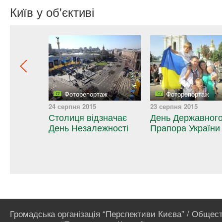
Київ у об'єктиві
14
24 серпня 2015
23 серпня 2015
Столиця відзначає
День Державног
и Києва”
День Незалежності
Прапора України
ов
манович
Громадська організація “Перспективи Києва” / Общес