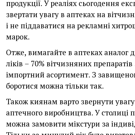
продукції. У реаліях сьогодення ек
звертати увагу в аптеках на вітчиз
і не піддаватися на рекламні хитро
марок.
Отже, вимагайте в аптеках аналог 
ліків – 70% вітчизняних препараті
імпортний асортимент. З завищено
боротися можна тільки так.
Також киянам варто звернути увагу
аптечного виробництва. У столиці п
можна замовити мікстури за індив
Тільки за минулий рік було вигото