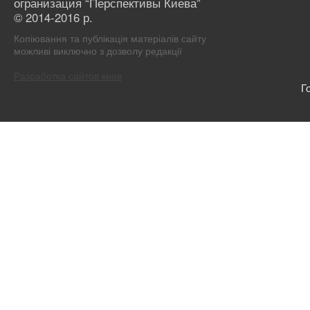
огранизация “Перспективы Киева”
© 2014-2016 р.
Копіювання та публікація матеріалів сайту
можливі виключно з дозволу редакції
Разработка сайтов киев
Г