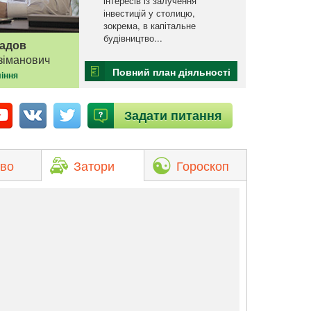
інтересів із залучення
інвестицій у столицю,
зокрема, в капітальне
будівництво...
адов
зіманович
Повний план діяльності
іння
Задати питання
во
Затори
Гороскоп