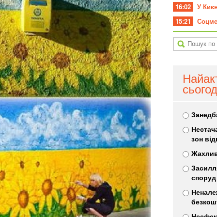
16:02
У Киє
15:21
Соцме
Найак
сьогод
Занедб
Нестач
зон ві
Жахлив
Засилл
споруд
Ненале
безкош
Неефек