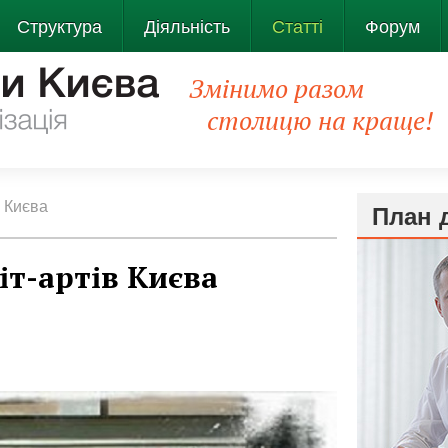
Структура
Діяльність
Статті
Форум
Змінимо разом
столицю на краще!
 Києва
План 
т-артів Києва