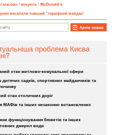
ві масово “мінують” McDonald’s
режі висміяли павший “тарифний майдан”
Архів новин
туальніша проблема Києва
ні?
аний стан житлово-комунальної сфери
а дитячих садків, спортивних майданчиків та
дпочинку
ий стан столичних доріг
я МАФів та інших незаконно встановлених
жне функціонування бюветів та інших
товних джерел води
тивна робота громадського транспорту та