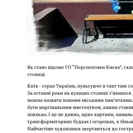
​Як стало відомо ГО “Перспективи Києва”, ск
столиці.
Київ - серце України, пульсуюче в такт тим со
За останні роки на вулицях столиці з’явилося 
можна назвати новими міськими пам’ятками. 
бути маргінальним мистецтвом, кияни ставля
лояльно. І це не дивно, адже картини, намальо
трансформаторних будках і огорожах, в більш
Найчастіше художники звертаються до гострих