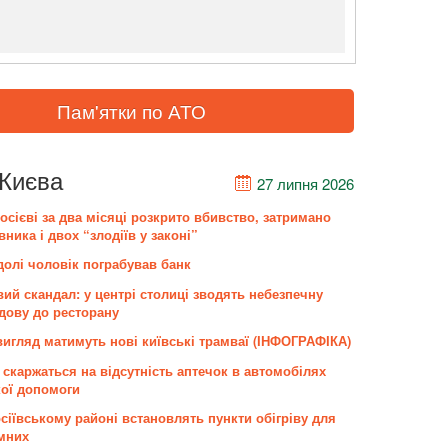
Пам'ятки по
АТО
Києва
27 липня 2026
осієві за два місяці розкрито вбивство, затримано
вника і двох “злодіїв у законі”
долі чоловік пограбував банк
вий скандал: у центрі столиці зводять небезпечну
дову до ресторану
вигляд матимуть нові київські трамваї (ІНФОГРАФІКА)
 скаржаться на відсутність аптечок в автомобілях
ої допомоги
осіївському районі встановлять пункти обігріву для
мних