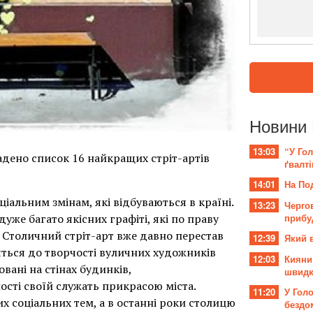
Новини 
13:03
“У Гол
ладено список 16 найкращих стріт-артів
ґвалті
14:01
На По
ціальним змінам, які відбуваються в країні.
13:23
Черго
дуже багато якісних графіті, які по праву
прибу
Столичний стріт-арт вже давно перестав
12:39
Який 
ться до творчості вуличних художників
12:03
Кияни
вані на стінах будинків,
швидк
ості своїй служать прикрасою міста.
11:20
У Гол
 соціальних тем, а в останні роки столицю
бездо