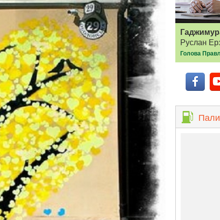
Гаджимур
Руслан Ер
Голова Правл
Пали