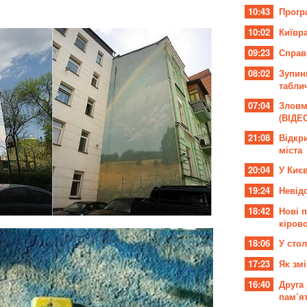
10:43
Програ
10:02
Київр
09:23
Справ
08:02
Зупин
табли
07:04
Зловм
(ВІДЕ
21:08
Відкри
міста
20:04
У Киє
19:24
Невід
18:42
Нові п
кіров
18:06
У стол
17:23
Як змі
16:40
Друга 
пам’ят